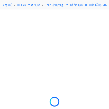
Trang chủ
Du Lịch Trong Nước
Tour Tết Dương Lịch- Tết Âm Lịch - Du Xuân Lễ Hội 2021